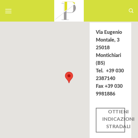
Skip
to
content
Via Eugenio
Montale, 3
25018
Montichiari
(BS)
Tel. +39 030
2387140
Fax +39 030
9981886
OTTIENI
INDICAZIONI
STRADALI