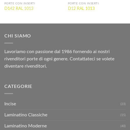
PORTE CON INSERTI
PORTE CON INSERTI
D142 RAL 1013
D12 RAL 1013
CHI SIAMO
Lavoriamo con passione dal 1986 fornendo ai nostri
rivenditori porte di ogni genere. Contattateci se volete
diventare rivenditori.
CATEGORIE
Incise
(23)
Laminatino Classiche
(15)
Laminatino Moderne
(40)