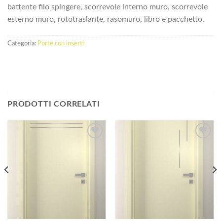
battente filo spingere, scorrevole interno muro, scorrevole
esterno muro, rototraslante, rasomuro, libro e pacchetto.
Categoria:
Porte con inserti
PRODOTTI CORRELATI
Aggiungi
Aggiungi
alla lista
alla lista
dei
dei
desideri
desideri